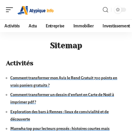
Activités
Actu
Entreprise
Immobilier
Investissement
Sitemap
Activités
Comment transformer mon Avis le Rend Gratuit 700 points en
vrais paniers gratuits ?
Comment transformer un dessin d’enfant en Carte de Noël à
imprimer pdf ?
Exploration des bars à Rennes : lieux de convivialité et de
découverte
Manwha top pour lecteurs pressés : histoires courtes mais