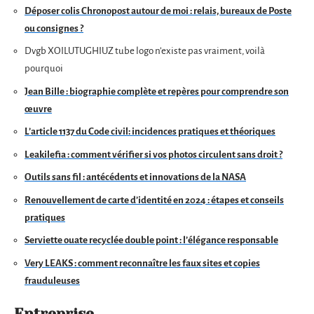
Déposer colis Chronopost autour de moi : relais, bureaux de Poste
ou consignes ?
Dvgb XOILUTUGHIUZ tube logo n’existe pas vraiment, voilà
pourquoi
Jean Bille : biographie complète et repères pour comprendre son
œuvre
L’article 1137 du Code civil: incidences pratiques et théoriques
Leakilefia : comment vérifier si vos photos circulent sans droit ?
Outils sans fil : antécédents et innovations de la NASA
Renouvellement de carte d’identité en 2024 : étapes et conseils
pratiques
Serviette ouate recyclée double point : l’élégance responsable
Very LEAKS : comment reconnaître les faux sites et copies
frauduleuses