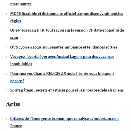
marquantes
MOTE Scrabble et dictionnaire officiel : ce que disent vraiment les
règles
One Piece scan 1149 : tout savoir sur la version VF, date et qualité de
scan
OVS Lyon en 2026 : nouveautés, ambiance et tendances sorties
Voyagez l’esprit léger avec Austral Lagons pour des vacances
inoubliables
Pourquoi vos Chants RELIGIEUX mots fléchés vous bloquent
encore ?
Spritz gâteau : secrets et astuces pour réussir ces bredele alsaciens
Actu
Critères de l’émergence économique : analyse et importance en
France