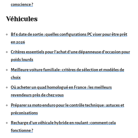
conscience ?
Véhicules
Bf 6 date de sortie : quelles configurations PC viser pour être prêt
en 2026
Critères essentiels pour l’achat d’une dépanneuse d’occasion pour
poids lourds
Meilleure voiture familiale : critères de sélection et modèles de
choix
Où acheter un quad homologué en France : les meilleurs
revendeurs près de chez vous
Préparer sa moto enduro pour le contrôle technique : astuces et
préconisations
Recharge d’un véhicule hybride en roulant : comment cela
fonctionne ?