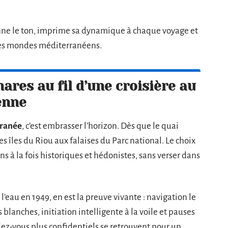
 donne le ton, imprime sa dynamique à chaque voyage et
tres mondes méditerranéens.
hares au fil d’une croisière au
enne
rranée
, c’est embrasser l’horizon. Dès que le quai
des îles du Riou aux falaises du Parc national. Le choix
ons à la fois historiques et hédonistes, sans verser dans
l’eau en 1949, en est la preuve vivante : navigation le
blanches, initiation intelligente à la voile et pauses
dez-vous plus confidentiels se retrouvent pour un