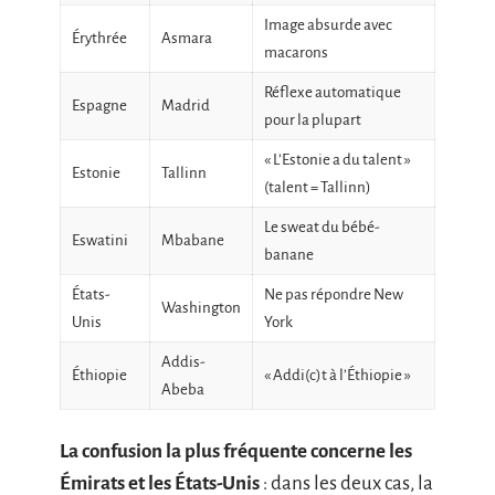
Image absurde avec
Érythrée
Asmara
macarons
Réflexe automatique
Espagne
Madrid
pour la plupart
« L’Estonie a du talent »
Estonie
Tallinn
(talent = Tallinn)
Le sweat du bébé-
Eswatini
Mbabane
banane
États-
Ne pas répondre New
Washington
Unis
York
Addis-
Éthiopie
« Addi(c)t à l’Éthiopie »
Abeba
La confusion la plus fréquente concerne les
Émirats et les États-Unis
: dans les deux cas, la