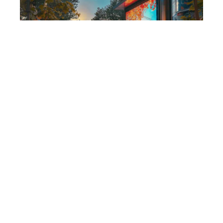
Entreprise
6 min read
Avantages de l’affichage
publicitaire et leur impact
sur la consommation
Contact
Mentions Légales
Sitemap