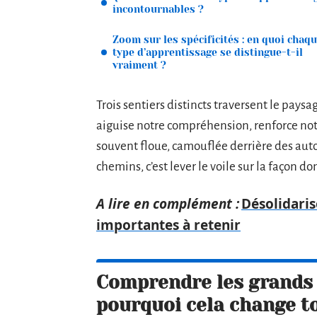
incontournables ?
Zoom sur les spécificités : en quoi chaq
type d’apprentissage se distingue-t-il
vraiment ?
Trois sentiers distincts traversent le pay
aiguise notre compréhension, renforce no
souvent floue, camouflée derrière des aut
chemins, c’est lever le voile sur la façon 
A lire en complément :
Désolidaris
importantes à retenir
Comprendre les grands p
pourquoi cela change t