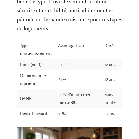
bien. Ce type d’investissement combine
sécurité et rentabilité, particulièrement en
période de demande croissante pour ces types
de logements.
Type
Avantage fiscal
Durée
d’investissement
Pinel (neuf)
21 %
12 ans
Denormandie
21 %
12 ans
(ancien)
50 % d’abattement
Sans
LMNP
micro-BIC
limite
Censi-Bouvard
11 %
9 ans