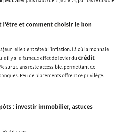
peut viser plus haut : de 2 % à 8 %, parfois le double
t l'être et comment choisir le bon
jeur : elle tient tête à l’inflation. Là où la monnaie
crédit
 puis il y a le fameux effet de levier du
 % sur 20 ans reste accessible, permettant de
 banques. Peu de placements offrent ce privilège.
ôts : investir immobilier, astuces
fiée à des pros.