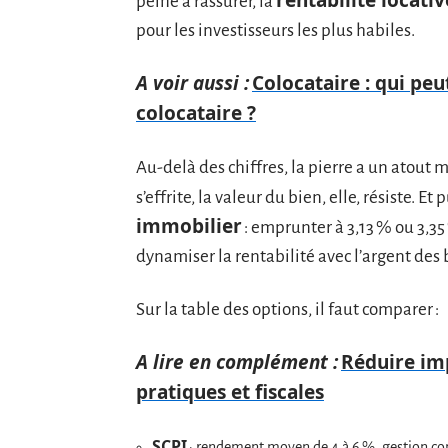
peine à rassurer, la
pour les investisseurs les plus habiles.
A voir aussi :
Colocataire : qui peu
colocataire ?
Au-delà des chiffres, la pierre a un atout ma
s’effrite, la valeur du bien, elle, résiste. Et
immobilier
: emprunter à 3,13 % ou 3,35
dynamiser la rentabilité avec l’argent des
Sur la table des options, il faut comparer :
A lire en complément :
Réduire imp
pratiques et fiscales
SCPI
: rendement moyen de 4 à 6 %, gestion con