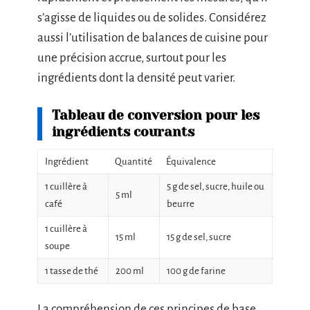
s’agisse de liquides ou de solides. Considérez
aussi l’utilisation de balances de cuisine pour
une précision accrue, surtout pour les
ingrédients dont la densité peut varier.
Tableau de conversion pour les
ingrédients courants
Ingrédient
Quantité
Équivalence
1 cuillère à
5 g de sel, sucre, huile ou
5 ml
café
beurre
1 cuillère à
15 ml
15 g de sel, sucre
soupe
1 tasse de thé
200 ml
100 g de farine
La compréhension de ces principes de base