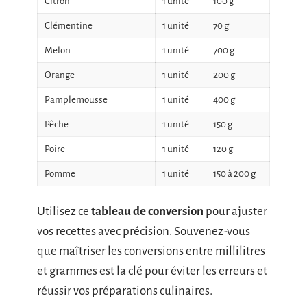
Citron
1 unité
100 g
Clémentine
1 unité
70 g
Melon
1 unité
700 g
Orange
1 unité
200 g
Pamplemousse
1 unité
400 g
Pêche
1 unité
150 g
Poire
1 unité
120 g
Pomme
1 unité
150 à 200 g
Utilisez ce
tableau de conversion
pour ajuster
vos recettes avec précision. Souvenez-vous
que maîtriser les conversions entre millilitres
et grammes est la clé pour éviter les erreurs et
réussir vos préparations culinaires.