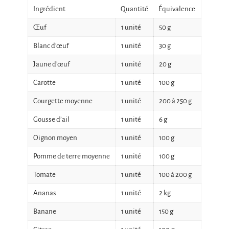
Ingrédient
Quantité
Équivalence
Œuf
1 unité
50 g
Blanc d’œuf
1 unité
30 g
Jaune d’œuf
1 unité
20 g
Carotte
1 unité
100 g
Courgette moyenne
1 unité
200 à 250 g
Gousse d’ail
1 unité
6 g
Oignon moyen
1 unité
100 g
Pomme de terre moyenne
1 unité
100 g
Tomate
1 unité
100 à 200 g
Ananas
1 unité
2 kg
Banane
1 unité
150 g