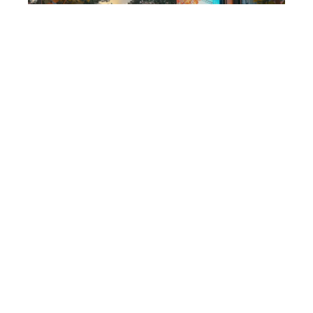
Entreprise
6 min read
Avantages de l’affichage
publicitaire et leur impact
sur la consommation
Contact
Mentions Légales
Sitemap
© 2025 | atypiqueinfo.fr