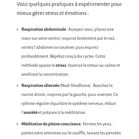
Voici quelques pratiques à expérimenter pour
mieux gérer stress et émotions :
Respiration abdominale
: Asseyez-vous, placez une
main sur votre ventre, inspirez lentement par le nez,
sentez l’abdomen se soulever, puis expirez
profondément. Répétez cinq à dix cycles. Cette
méthode apaise le
stress
, favorise le retour au calme et
améliore la concentration.
Respiration alternée
(Nadi Shodhana) : Bouchez la
narine droite, inspirez par la gauche, puis inversez. Ce
rythme régulier équilibre le système nerveux, réduit
l’
anxiété
et prépare à la méditation.
Méditation de pleine conscience
: Fermez les yeux,
portez votre attention sur le souffle, laissez les pensées