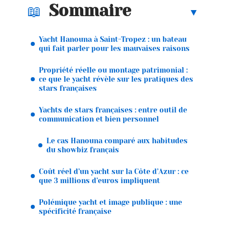
Sommaire
Yacht Hanouna à Saint-Tropez : un bateau
qui fait parler pour les mauvaises raisons
Propriété réelle ou montage patrimonial :
ce que le yacht révèle sur les pratiques des
stars françaises
Yachts de stars françaises : entre outil de
communication et bien personnel
Le cas Hanouna comparé aux habitudes
du showbiz français
Coût réel d’un yacht sur la Côte d’Azur : ce
que 3 millions d’euros impliquent
Polémique yacht et image publique : une
spécificité française