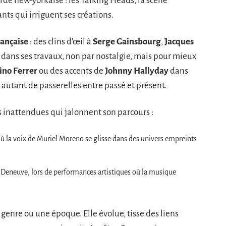
de new-yorkaise : les Talking Heads, la scène
ts qui irriguent ses créations.
rançaise
: des clins d’œil à
Serge Gainsbourg
,
Jacques
dans ses travaux, non par nostalgie, mais pour mieux
ino Ferrer
ou des accents de
Johnny Hallyday
dans
autant de passerelles entre passé et présent.
 inattendues qui jalonnent son parcours :
ù la voix de Muriel Moreno se glisse dans des univers empreints
 Deneuve, lors de performances artistiques où la musique
enre ou une époque. Elle évolue, tisse des liens