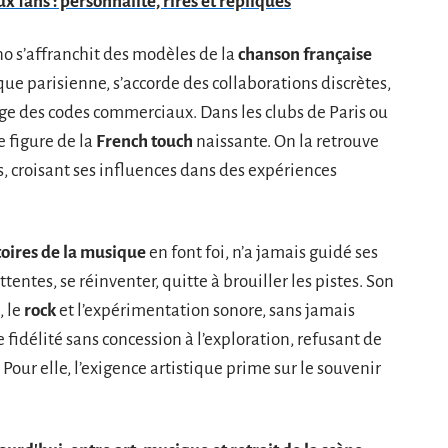
x fans : personnalité, rires et répliques
o s’affranchit des modèles de la
chanson française
que parisienne, s’accorde des collaborations discrètes,
rge des codes commerciaux. Dans les clubs de Paris ou
e figure de la
French touch
naissante. On la retrouve
s, croisant ses influences dans des expériences
toires de la musique
en font foi, n’a jamais guidé ses
entes, se réinventer, quitte à brouiller les pistes. Son
, le
rock
et l’expérimentation sonore, sans jamais
 fidélité sans concession à l’exploration, refusant de
Pour elle, l’exigence artistique prime sur le souvenir