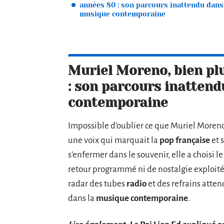
années 80 : son parcours inattendu dans
musique contemporaine
Muriel Moreno, bien pl
: son parcours inatten
contemporaine
Impossible d’oublier ce que Muriel Moreno
une voix qui marquait la
pop française
et 
s’enfermer dans le souvenir, elle a choisi 
retour programmé ni de nostalgie exploitée
radar des tubes
radio
et des refrains atten
dans la
musique contemporaine
.